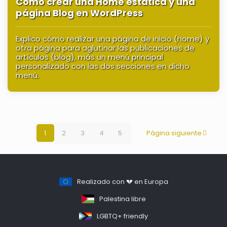
Cómo crear una Home estática y una
página Blog en WordPress
Explico cómo realizar una página de inicio (home) y
otra página para aglutinar las publicaciones de
artículos (blog), más un menú principal
personalizado con las dos secciones en dicho
menú.
1
2
3
4
5
Página siguiente
Realizado con 💔 en Europa
Palestina libre
LGBTQ+ friendly