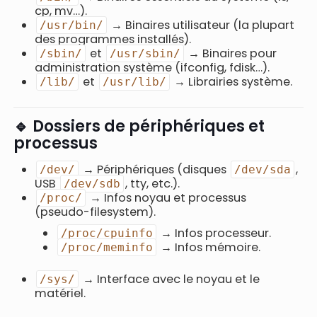
cp, mv…).
→ Binaires utilisateur (la plupart
/usr/bin/
des programmes installés).
et
→ Binaires pour
/sbin/
/usr/sbin/
administration système (ifconfig, fdisk…).
et
→ Librairies système.
/lib/
/usr/lib/
🔹 Dossiers de périphériques et
processus
→ Périphériques (disques
,
/dev/
/dev/sda
USB
, tty, etc.).
/dev/sdb
→ Infos noyau et processus
/proc/
(pseudo-filesystem).
→ Infos processeur.
/proc/cpuinfo
→ Infos mémoire.
/proc/meminfo
→ Interface avec le noyau et le
/sys/
matériel.