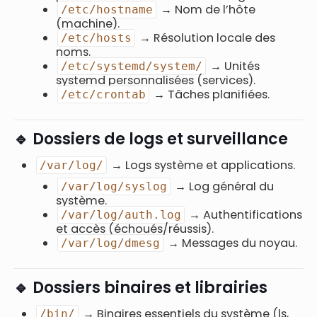
→ Nom de l’hôte
/etc/hostname
(machine).
→ Résolution locale des
/etc/hosts
noms.
→ Unités
/etc/systemd/system/
systemd personnalisées (services).
→ Tâches planifiées.
/etc/crontab
🔹 Dossiers de logs et surveillance
→ Logs système et applications.
/var/log/
→ Log général du
/var/log/syslog
système.
→ Authentifications
/var/log/auth.log
et accès (échoués/réussis).
→ Messages du noyau.
/var/log/dmesg
🔹 Dossiers binaires et librairies
→ Binaires essentiels du système (ls,
/bin/