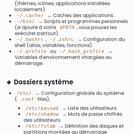
(thèmes, icônes, applications installées
localement).
→ Caches des applications.
~/.cache/
→ Scripts et programmes personnels
~/bin/
(si ajouté à votre
, vous pouvez les
$PATH
exécuter partout).
,
→ Configuration du
~/.bashrc
~/.zshrc
shell (alias, variables, fonctions).
ou
→
~/.profile
~/.bash_profile
Variables d’environnement chargées au
démarrage.
🔹 Dossiers système
→ Configuration globale du système
/etc/
(
files).
.conf
→ Liste des utilisateurs.
/etc/passwd
→ Mots de passe chiffrés
/etc/shadow
des utilisateurs.
→ Définition des disques et
/etc/fstab
partitions montées au démarrage.