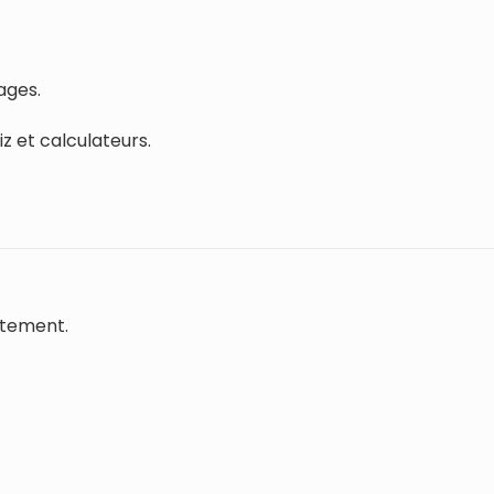
ages.
z et calculateurs.
ctement.