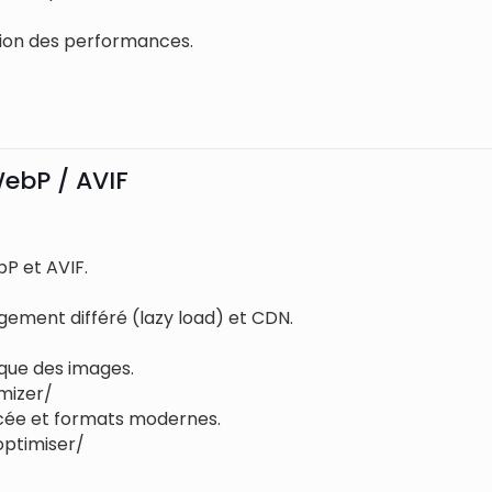
tion des performances.
ebP / AVIF
P et AVIF.
ement différé (lazy load) et CDN.
que des images.
mizer/
ée et formats modernes.
optimiser/