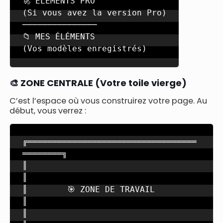
🚀 ÉLÉMENTS PRO

(Si vous avez la version Pro)

───────────────

📁 MES ÉLÉMENTS

(Vos modèles enregistrés)
🎨 ZONE CENTRALE (Votre toile vierge)
C’est l’espace où vous construirez votre page. Au
début, vous verrez :
╔══════════════════════════════════
════════╗

║                                          
║

║        🎯 ZONE DE TRAVAIL                
║

║                                          