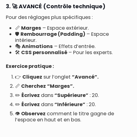
3. 🚀 AVANCÉ (Contrôle technique)
Pour des réglages plus spécifiques :
📏
Marges
– Espace extérieur.
🛡️
Rembourrage (Padding)
– Espace
intérieur.
🎭
Animations
– Effets d’entrée.
🛠️
CSS personnalisé
– Pour les experts.
Exercice pratique :
👉
Cliquez
sur l’onglet
“Avancé”.
📏
Cherchez
“Marges”.
✏️
Écrivez
dans
“Supérieure”
: 20.
✏️
Écrivez
dans
“Inférieure”
: 20.
👁️
Observez
comment le titre gagne de
l’espace en haut et en bas.