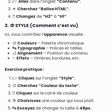
👉
Allez
dans l’onglet
“Contenu”.
🔽
Cherchez
“Balise HTML”.
🖱️
Changez
de
“H2”
à
“H1”
2. 🎨 STYLE (Comment c’est vu)
Ici, vous contrôlez l’
apparence
visuelle :
🎨
Couleurs
– Palette chromatique.
🔤
Typographie
– Polices et tailles.
📐
Alignement
– Position du contenu.
✨
Effets
– Ombres, bordures, etc.
Exercice pratique :
👉
Cliquez
sur l’onglet
“Style”.
🎨
Cherchez
“Couleur du texte”.
🖱️
Cliquez
sur le carré de couleur.
🎯
Choisissez
une couleur qui vous plaît.
🔤
Essayez
de changer la taille à
48px.