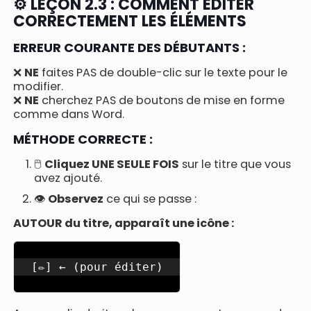
⚙️ LEÇON 2.3 : COMMENT ÉDITER
CORRECTEMENT LES ÉLÉMENTS
ERREUR COURANTE DES DÉBUTANTS :
❌
NE
faites PAS de double-clic sur le texte pour le
modifier.
❌
NE
cherchez PAS de boutons de mise en forme
comme dans Word.
MÉTHODE CORRECTE :
🖱️
Cliquez UNE SEULE FOIS
sur le titre que vous
avez ajouté.
👁️
Observez
ce qui se passe :
AUTOUR du titre, apparaît une icône :
[✏️] ← (pour éditer)