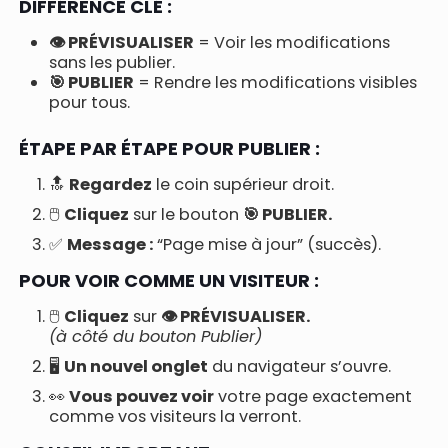
DIFFÉRENCE CLÉ :
👁️ PRÉVISUALISER
= Voir les modifications
sans les publier.
🎯 PUBLIER
= Rendre les modifications visibles
pour tous.
ÉTAPE PAR ÉTAPE POUR PUBLIER :
🔝
Regardez
le coin supérieur droit.
🖱️
Cliquez
sur le bouton
🎯 PUBLIER.
✅
Message :
“Page mise à jour” (succès).
POUR VOIR COMME UN VISITEUR :
🖱️
Cliquez
sur
👁️ PRÉVISUALISER.
(à côté du bouton Publier)
🖥️
Un nouvel onglet
du navigateur s’ouvre.
👀
Vous pouvez voir
votre page exactement
comme vos visiteurs la verront.