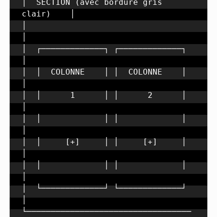
│  SECTION (avec bordure gris 
clair)    │

│                                       
│

│  ┌─────────────┐ ┌─────────────┐      
│

│  │  COLONNE    │ │  COLONNE    │      
│

│  │      1      │ │      2      │      
│

│  │             │ │             │      
│

│  │     [+]     │ │     [+]     │      
│

│  │             │ │             │      
│

│  └─────────────┘ └─────────────┘      
│

└──────────────────────────────────