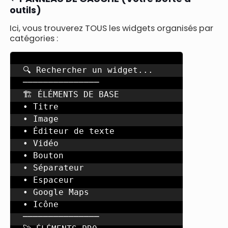
outils)
Ici, vous trouverez TOUS les widgets organisés par
catégories :
🔍 Rechercher un widget...

───────────────

🏗️ ÉLÉMENTS DE BASE

• Titre

• Image

• Éditeur de texte

• Vidéo

• Bouton

• Séparateur

• Espaceur

• Google Maps

• Icône

───────────────
