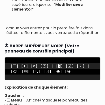
supérieure, cliquez sur “
Modifier avec
Elementor
“.
Lorsque vous entrez pour la première fois dans
l’éditeur d’Elementor, vous verrez cette répartition
:
🔝 BARRE SUPÉRIEURE NOIRE (Votre
panneau de contrôle principal)
[☰] [➕] [⚙️] [🕒] | [🖥️] [💻] [📱] | 
[📋] [🆕] [🔍] [📐] [👁️] [🎯]
Explication de chaque élément :
Gauche →
•
☰ Menu
– Affiche/masque le panneau des
widgets.