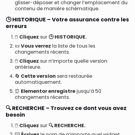
glisser-déposer et changer l’emplacement du
contenu de manière schématique.
🕒 HISTORIQUE – Votre assurance contre les
erreurs
🖱️
Cliquez
sur
🕒 HISTORIQUE.
📜
Vous verrez
la liste de tous les
changements récents.
🖱️
Cliquez
sur n’importe quelle version
antérieure.
🔄
Cette version
sera restaurée
automatiquement.
⏰
Elementor enregistre
jusqu’à 50
changements récents.
🔍 RECHERCHE – Trouvez ce dont vous avez
besoin
🖱️
Cliquez
sur
🔍 RECHERCHE.
⌨️
Écrivez
le nom de n’importe quel widget.