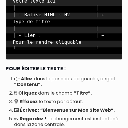
Votre texte ici

│                            │

│ - Balise HTML : H2         │ ← 
Type de titre

│                            │

│ - Lien :                   │ ← 
Pour le rendre cliquable

└────────────────────────────┘
POUR ÉDITER LE TEXTE :
👉
Allez
dans le panneau de gauche, onglet
“Contenu”.
🖱️
Cliquez
dans le champ
“Titre”.
🗑️
Effacez
le texte par défaut.
⌨️
Écrivez :
“Bienvenue sur Mon Site Web”.
👀
Regardez !
Le changement est instantané
dans la zone centrale.