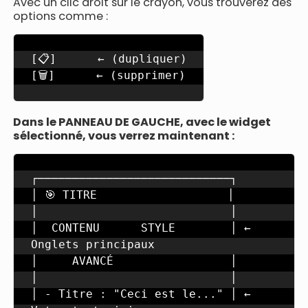
Avec un clic droit sur le crayon, vous trouverez des
options comme :
[📋]      ← (dupliquer)

[🗑️]      ← (supprimer)
Dans le PANNEAU DE GAUCHE, avec le widget
sélectionné, vous verrez maintenant :
┌────────────────────────────┐

│ 🎯 TITRE                   │

│                            │

│  CONTENU      STYLE        │ ← 
Onglets principaux

│     AVANCÉ                 │

│                            │

│ - Titre : "Ceci est le..." │ ← 