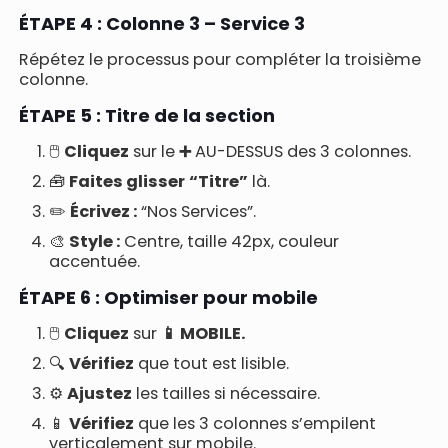
ÉTAPE 4 : Colonne 3 – Service 3
Répétez le processus pour compléter la troisième
colonne.
ÉTAPE 5 : Titre de la section
🖱️
Cliquez
sur le
➕
AU-DESSUS des 3 colonnes.
🧰
Faites glisser
“Titre”
là.
✏️
Écrivez :
“Nos Services”.
🎨
Style :
Centre, taille 42px, couleur
accentuée.
ÉTAPE 6 : Optimiser pour mobile
🖱️
Cliquez
sur
📱 MOBILE.
🔍
Vérifiez
que tout est lisible.
⚙️
Ajustez
les tailles si nécessaire.
📱
Vérifiez
que les 3 colonnes s’empilent
verticalement sur mobile.