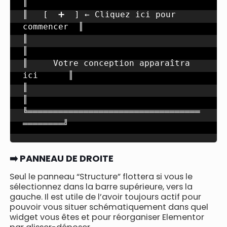
║

║   [  ➕  ] ← Cliquez ici pour 
commencer  ║

║                                          
║

║     Votre conception apparaîtra 
ici      ║

║                                          
║

╚══════════════════════════════════
════════╝
➡️ PANNEAU DE DROITE
Seul le panneau “Structure” flottera si vous le
sélectionnez dans la barre supérieure, vers la
gauche. Il est utile de l’avoir toujours actif pour
pouvoir vous situer schématiquement dans quel
widget vous êtes et pour réorganiser Elementor