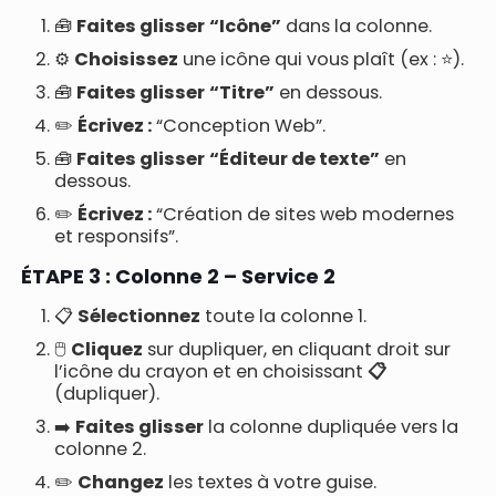
🧰
Faites glisser
“Icône”
dans la colonne.
⚙️
Choisissez
une icône qui vous plaît (ex : ⭐).
🧰
Faites glisser
“Titre”
en dessous.
✏️
Écrivez :
“Conception Web”.
🧰
Faites glisser
“Éditeur de texte”
en
dessous.
✏️
Écrivez :
“Création de sites web modernes
et responsifs”.
ÉTAPE 3 : Colonne 2 – Service 2
📋
Sélectionnez
toute la colonne 1.
🖱️
Cliquez
sur dupliquer, en cliquant droit sur
l’icône du crayon et en choisissant
📋
(dupliquer).
➡️
Faites glisser
la colonne dupliquée vers la
colonne 2.
✏️
Changez
les textes à votre guise.