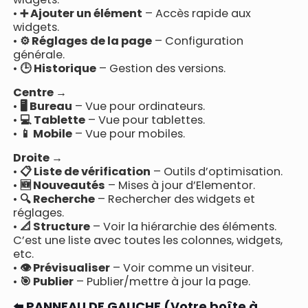
•
➕ Ajouter un élément
– Accès rapide aux
widgets.
•
⚙️ Réglages de la page
– Configuration
générale.
•
🕒 Historique
– Gestion des versions.
Centre →
•
🖥️ Bureau
– Vue pour ordinateurs.
•
💻 Tablette
– Vue pour tablettes.
•
📱 Mobile
– Vue pour mobiles.
Droite →
•
📋 Liste de vérification
– Outils d’optimisation.
•
🆕 Nouveautés
– Mises à jour d’Elementor.
•
🔍 Recherche
– Rechercher des widgets et
réglages.
•
📐 Structure
– Voir la hiérarchie des éléments.
C’est une liste avec toutes les colonnes, widgets,
etc.
•
👁️ Prévisualiser
– Voir comme un visiteur.
•
🎯 Publier
– Publier/mettre à jour la page.
⬅️ PANNEAU DE GAUCHE (Votre boîte à