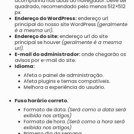
acompanha nas abas do navegador. Deve ser
quadrado, recomendado pelo menos 512×512
px.
Endereço do WordPress:
endereço url
principal do nosso site WordPress
(geralmente
é a mesma url).
Endereço do site:
endereço url do site
principal se houver
(geralmente é a mesma
url).
E-mail do administrador:
onde chegarão os
avisos por e-mail do site.
Idioma:
Afeta o painel de administração.
Afeta plugins e temas compatíveis.
Melhora a experiência do usuário.
Fuso horário correto.
Formato de data.
(Será como a data será
exibida nos artigos)
Formato de hora.
(Será como a hora será
exibida nos artigos)
Primeiro dia da semana.