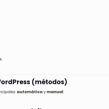
s.
WordPress (métodos)
ncipales:
automática
y
manual
.