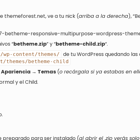
e themeforest.net, ve a tu nick (
arriba a la derecha
), “
7-betheme-responsive-multipurpose-wordpress-theme.z
ivos “
betheme.zip
” y “
betheme-child.zip
“.
de tu WordPress quedando las c
/wp-content/themes/
nt/themes/betheme-child
a
Apariencia → Temas
(
o recárgala si ya estabas en el
rmal y el Child.
b.
e preparado para ser instalado (
al abrir el .zip verás 