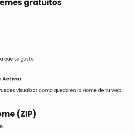
hemes gratuitos
ma que te guste.
en
Activar
Puedes visualizar como queda en la Home de tu web.
eme (ZIP)
m
.