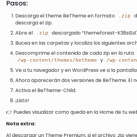
Pasos:
Descarga el theme BeTheme en formato
d
.zip
descarga el zip.
Abre el
descargado “themeforest-K38sISd
.zip
Bucea en las carpetas y localiza los siguientes arch
Descomprime el contenido de cada zip en la ruta
y
/wp-content/themes/betheme
/wp-conte
Ve a tu navegador y en WordPress ve a la pantall
Ahora aparecerán dos versiones de BeTheme. El no
Activa el BeTheme-Child.
¡Listo!
👉 Puedes visualizar como queda en la Home de tu we
Nota extra:
Al descargar un Theme Premium, si el archivo .zip vien