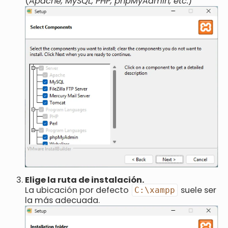
(
Apache, MySQL, PHP, phpMyAdmin, etc.
)
Elige la ruta de instalación.
La ubicación por defecto
suele ser
C:\xampp
la más adecuada.