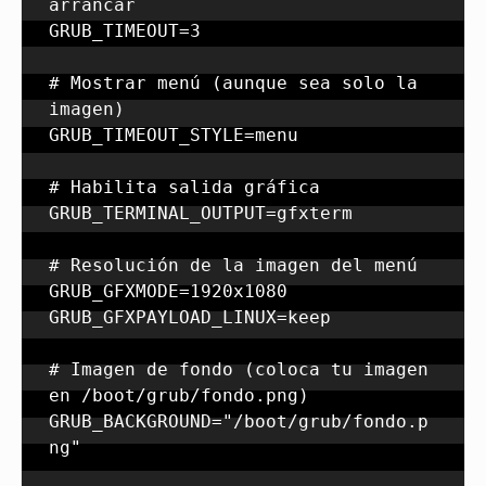
arrancar

GRUB_TIMEOUT=3

# Mostrar menú (aunque sea solo la 
imagen)

GRUB_TIMEOUT_STYLE=menu

# Habilita salida gráfica

GRUB_TERMINAL_OUTPUT=gfxterm

# Resolución de la imagen del menú

GRUB_GFXMODE=1920x1080

GRUB_GFXPAYLOAD_LINUX=keep

# Imagen de fondo (coloca tu imagen 
en /boot/grub/fondo.png)

GRUB_BACKGROUND="/boot/grub/fondo.p
ng"
