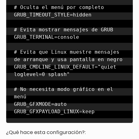
# Oculta el menú por completo

GRUB_TIMEOUT_STYLE=hidden

# Evita mostrar mensajes de GRUB

GRUB_TERMINAL=console

# Evita que Linux muestre mensajes 
de arranque y usa pantalla en negro

GRUB_CMDLINE_LINUX_DEFAULT="quiet 
loglevel=0 splash"

# No necesita modo gráfico en el 
menú

GRUB_GFXMODE=auto

GRUB_GFXPAYLOAD_LINUX=keep
¿Qué hace esta configuración?: