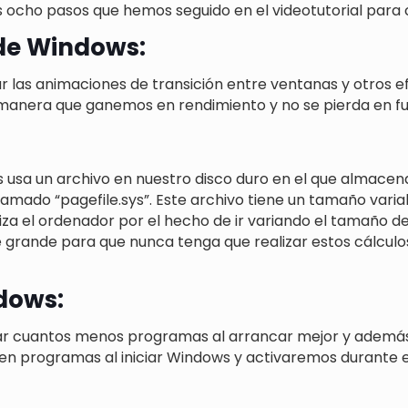
los ocho pasos que hemos seguido en el videotutorial par
 de Windows:
r las animaciones de transición entre ventanas y otros 
e manera que ganemos en rendimiento y no se pierda en fu
sa un archivo en nuestro disco duro en el que almacena
llamado “pagefile.sys”. Este archivo tiene un tamaño var
za el ordenador por el hecho de ir variando el tamaño de di
 grande para que nunca tenga que realizar estos cálcul
dows:
r cuantos menos programas al arrancar mejor y además, u
uten programas al iniciar Windows y activaremos durante