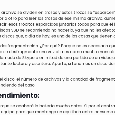
n archivo se dividen en trozos y estos trozos se “esparcen”
tor a otro para leer los trozos de ese mismo archivo, aum
ir, esos trocitos esparcidos juntarlos todos para que el
discos SSD se recomienda no hacerlo, ya que no les afect
 discos que, a día de hoy, es una de las cosas que tiene
desfragmentación. ¿Por qué? Porque no es necesario que
que se desfragmente una vez al mes como mucho manual
lamada de Skype o en mitad de una partida de un videoju
nstante lectura y escritura. Aparte, si tenemos un disco d
l disco, el número de archivos y la cantidad de fragmen
ndiendo del caso.
rendimiento:
 porque se acabará la batería mucho antes. Si por el con
equipo para que mantenga un equilibrio entre consumo 