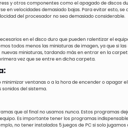
ress y otros componentes como el apagado de discos dur
rse en velocidades demasiado bajas. Para evitar esto, se
locidad del procesador no sea demasiado considerable.
esarios en el disco duro que pueden ralentizar el equipo
remos todos menos las miniaturas de imagen, ya que si l
 nuevas miniaturas, tardando más en entrar en la carpe
 primera vez que se entre en dicha carpeta.
a:
 o minimizar ventanas o a la hora de encender o apagar e
 sonidos del sistema.
as que al final no usamos nunca. Estos programas dejan
 equipo. Es importante tener los programas indispensabl
mplo, no tener instalados 5 juegos de PC si solo jugamos a