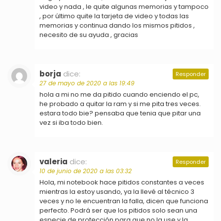
video y nada , le quite algunas memorias y tampoco
, por último quite la tarjeta de video y todas las
memorias y continua dando los mismos pitidos ,
necesito de su ayuda , gracias
borja
dice:
Responder
27 de mayo de 2020 a las 19:49
hola a mi no me da pitido cuando enciendo el pc,
he probado a quitar la ram y si me pita tres veces.
estara todo bie? pensaba que tenia que pitar una
vez si iba todo bien.
valeria
dice:
Responder
10 de junio de 2020 a las 03:32
Hola, mi notebook hace pitidos constantes a veces
mientras la estoy usando, ya la llevé al técnico 3
veces y no le encuentran la falla, dicen que funciona
perfecto. Podrá ser que los pitidos solo sean una
especie de protección para que no la use y la