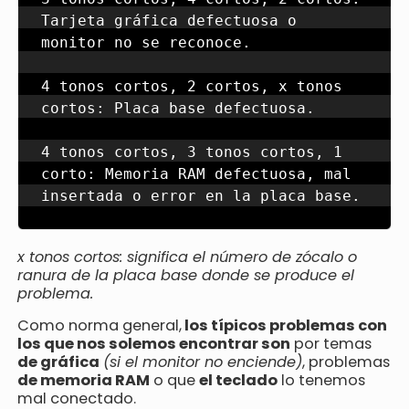
Tarjeta gráfica defectuosa o 
monitor no se reconoce.

4 tonos cortos, 2 cortos, x tonos 
cortos: Placa base defectuosa.

4 tonos cortos, 3 tonos cortos, 1 
corto: Memoria RAM defectuosa, mal 
insertada o error en la placa base.
x tonos cortos: significa el número de zócalo o
ranura de la placa base donde se produce el
problema.
Como norma general,
los típicos problemas con
los que nos solemos encontrar son
por temas
de gráfica
(si el monitor no enciende)
, problemas
de memoria RAM
o que
el teclado
lo tenemos
mal conectado.