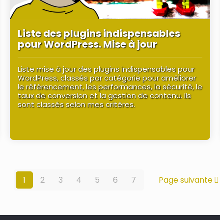
Liste des plugins indispensables
pour WordPress. Mise à jour
Liste mise à jour des plugins indispensables pour
WordPress, classés par catégorie pour améliorer
le référencement, les performances, la sécurité, le
taux de conversion et la gestion de contenu. Ils
sont classés selon mes critères.
1
2
3
4
5
6
7
Page suivante