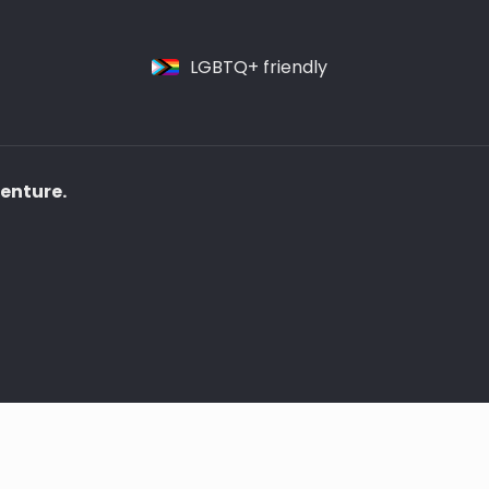
LGBTQ+ friendly
venture.