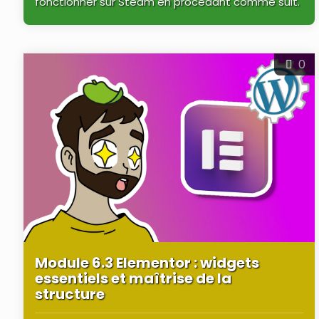
fonctionner sur Steam en procédant comme suit.
0
Module 6.3 Elementor : widgets
essentiels et maîtrise de la
structure