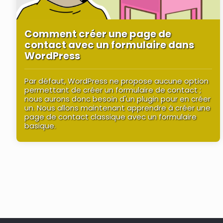
Comment créer une page de
contact avec un formulaire dans
WordPress
Par défaut, WordPress ne propose aucune option
permettant de créer un formulaire de contact ;
nous aurons donc besoin d'un plugin pour en créer
un. Nous allons maintenant apprendre à créer une
page de contact classique avec un formulaire
basique.