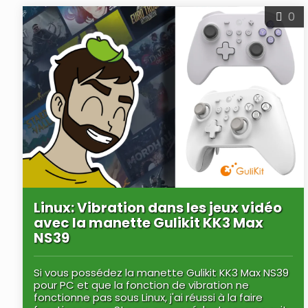
0
Linux: Vibration dans les jeux vidéo
avec la manette Gulikit KK3 Max
NS39
Si vous possédez la manette Gulikit KK3 Max NS39
pour PC et que la fonction de vibration ne
fonctionne pas sous Linux, j'ai réussi à la faire