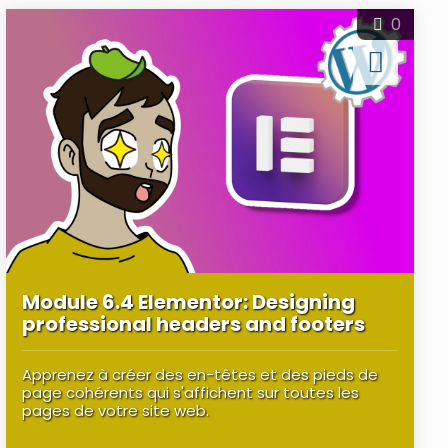
0
Module 6.4 Elementor: Designing
professional headers and footers
Apprenez à créer des en-têtes et des pieds de
page cohérents qui s'affichent sur toutes les
pages de votre site web.