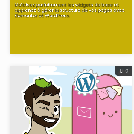
Maîtrisez parfaitement les widgets de base et
apprenez à gérer la structure de vos pages avec
Elementor et WordPress.
0