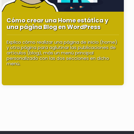
Cómo crear una Home estática y
una página Blog en WordPress
Explico cómo realizar una página de inicio (home)
y otra página para aglutinar las publicaciones de
artículos (blog), más un menú principal
personalizado con las dos secciones en dicho
menú.