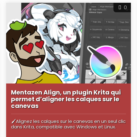
0
Mentazen Align, un plugin Krita qui
permet d’aligner les calques sur le
canevas
🖌️Alignez les calques sur le canevas en un seul clic
dans Krita, compatible avec Windows et Linux.