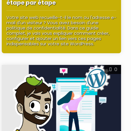
étape par étape
Votre site web recueille-t-il le nom ou l'adresse e-
mail d'un visiteur ? Vous avez besoin d'une
politique de confidentialité. Dans ce guide
complet, je vais vous expliquer comment créer,
configurer et ajouter un lien vers ces pages
indispensables sur votre site WordPress.
0