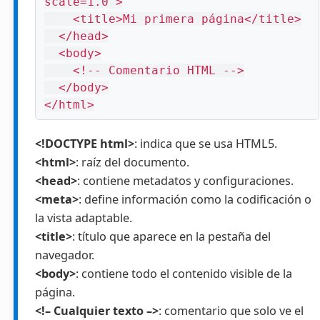
scale=1.0">

    <title>Mi primera página</title>

  </head>

  <body>

    <!-- Comentario HTML -->

  </body>

</html>
<!DOCTYPE html>
: indica que se usa HTML5.
<html>
: raíz del documento.
<head>
: contiene metadatos y configuraciones.
<meta>
: define información como la codificación o
la vista adaptable.
<title>
: título que aparece en la pestaña del
navegador.
<body>
: contiene todo el contenido visible de la
página.
<!– Cualquier texto –>
: comentario que solo ve el