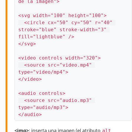
de la imagen">

<svg width="100" height="100">

  <circle cx="50" cy="50" r="40" 
stroke="blue" stroke-width="3" 
fill="lightblue" />

</svg>

<video controls width="320">

  <source src="video.mp4" 
type="video/mp4">

</video>

<audio controls>

  <source src="audio.mp3" 
type="audio/mp3">

</audio>
<img>
: inserta una imagen (el atributo
alt