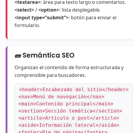
<textarea>
: área para texto largo o comentarios.
<select>
/
<option>
: lista desplegable.
<input type=”submit”>
: botón para enviar el
formulario.
🧱 Semántica SEO
Organizan el contenido de forma estructurada y
comprensible para buscadores.
<header>Encabezado del sitio</header>

<nav>Menú de navegación</nav>

<main>Contenido principal</main>

<section>Sección temática</section>

<article>Artículo o post</article>

<aside>Información lateral</aside>

<footer>Pie de página</footer>