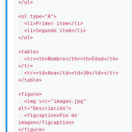
</ul>

<ol type="A">

  <li>Primer ítem</li>

  <li>Segundo ítem</li>

</ol>

<table>

  <tr><th>Nombre</th><th>Edad</th>
</tr>

  <tr><td>Ana</td><td>30</td></tr>

</table>

<figure>

  <img src="imagen.jpg" 
alt="Descripción">

  <figcaption>Pie de 
imagen</figcaption>

</figure>