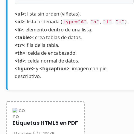
<ul>
: lista sin orden (viñetas).
<ol>
: lista ordenada (
,
,
,
).
type="A"
"a"
"I"
"1"
<li>
: elemento dentro de una lista.
<table>
: crea tablas de datos.
<tr>
: fila de la tabla.
<th>
: celda de encabezado.
<td>
: celda normal de datos.
<figure>
y
<figcaption>
: imagen con pie
descriptivo.
Etiquetas HTML5 en PDF
1 archivo(s)
200KB