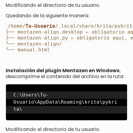
Modificando el directorio de tu usuario.
Quedando de la siguiente manera:
/home/
Tu-Usuario
/.local/share/krita/pykrit
├── mentazen-align.desktop ← obligatorio a
├── mentazen-align.py ← obligatorio aquí, 
└── mentazen-align/
└── manual.html
Instalación del plugin Mentazen en Windows
,
descomprime el contenido del archivo en la ruta:
C:\Users\Tu-
Usuario\AppData\Roaming\krita\pykri
ta\
Modificando el directorio de tu usuario.