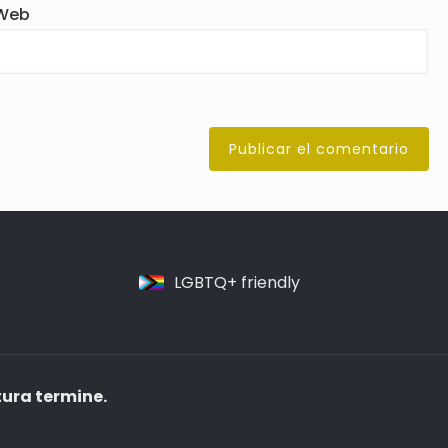
Web
LGBTQ+ friendly
tura termine.