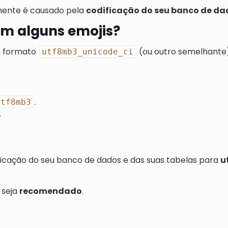
mente é causado pela
codificação do seu banco de da
om alguns emojis?
o formato
(ou outro semelhante
utf8mb3_unicode_ci
.
utf8mb3
.
ificação do seu banco de dados e das suas tabelas para
u
 seja
recomendado
.