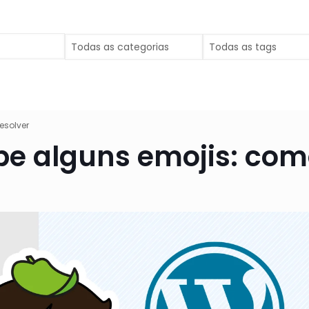
esolver
be alguns emojis: com