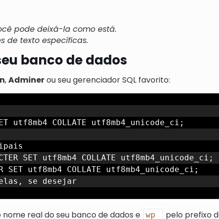
ocê pode deixá-la como está.
 de texto específicas.
 seu banco de dados
n
,
Adminer
ou seu gerenciador SQL favorito:
ET utf8mb4 COLLATE utf8mb4_unicode_ci;

pais

CTER SET utf8mb4 COLLATE utf8mb4_unicode_ci;

R SET utf8mb4 COLLATE utf8mb4_unicode_ci;

 nome real do seu banco de dados e
pelo prefixo d
wp_