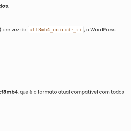
dos
.
) em vez de
, o WordPress
utf8mb4_unicode_ci
tf8mb4
, que é o formato atual compatível com todos