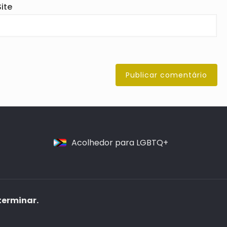
Site
Acolhedor para LGBTQ+
terminar.