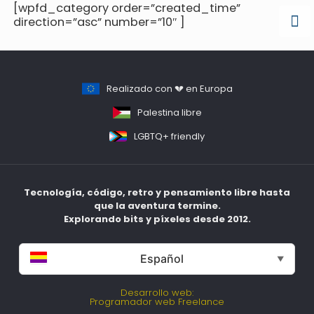
[wpfd_category order=”created_time”
direction=”asc” number=”10″ ]
Realizado con 💔 en Europa
Palestina libre
LGBTQ+ friendly
Tecnología, código, retro y pensamiento libre hasta
que la aventura termine.
Explorando bits y píxeles desde 2012.
Español
▼
Desarrollo web:
Programador web Freelance