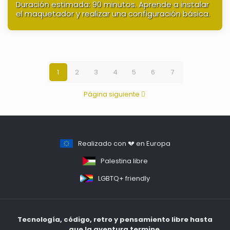
Duración estimada: 90 minutos. Aprende a instalar
el maquetador y realizar una configuración básica.
1
2
3
4
5
6
7
Página siguiente
Realizado con 💔 en Europa
Palestina libre
LGBTQ+ friendly
Tecnología, código, retro y pensamiento libre hasta
que la aventura termine.