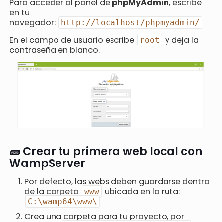
Para acceder al panel de
phpMyAdmin
, escribe
en tu
navegador:
http://localhost/phpmyadmin/
En el campo de usuario escribe
y deja la
root
contraseña en blanco.
🧱 Crear tu primera web local con
WampServer
Por defecto, las webs deben guardarse dentro
de la carpeta
ubicada en la ruta:
www
C:\wamp64\www\
Crea una carpeta para tu proyecto, por